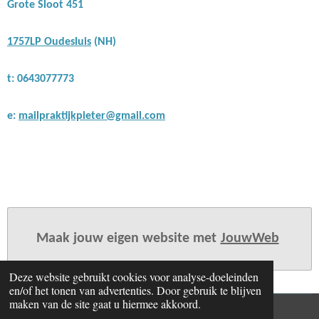
Grote Sloot 451
1757LP Oudesluis
(NH)
t:
0643077773
e:
mailpraktijkpieter@gmail.com
Maak jouw eigen website met
JouwWeb
Deze website gebruikt cookies voor analyse-doeleinden
en/of het tonen van advertenties. Door gebruik te blijven
maken van de site gaat u hiermee akkoord.
© 2020 - 2026 energiepraktijkpieter